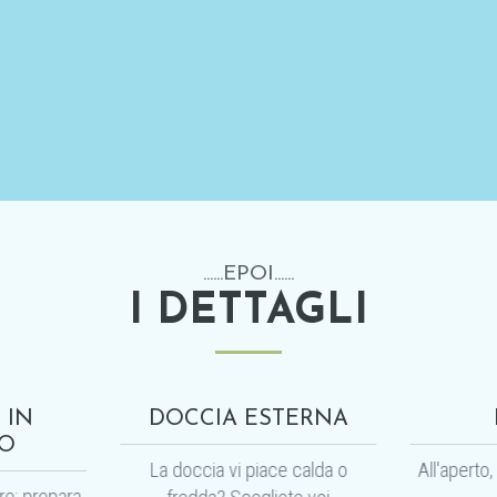
......EPOI......
I DETTAGLI
 IN
DOCCIA ESTERNA
NO
La doccia vi piace calda o
All'aperto,
re: prepara