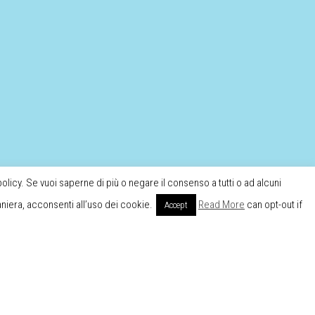
 policy. Se vuoi saperne di più o negare il consenso a tutti o ad alcuni
niera, acconsenti all’uso dei cookie.
Read More
can opt-out if
Accept