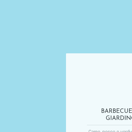
ARIA CONDIZIONATA
BARBECUE
GIARDI
Caldo d'inverno, fresco d'estate
Carne, pesce o verdu