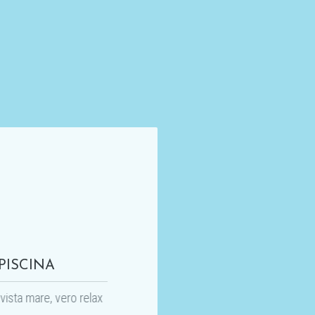
PISCINA
SOGGIORNO A
MISURA DI BAMBINO
 vista mare, vero relax
Passeggino, carrozzina, lettino,