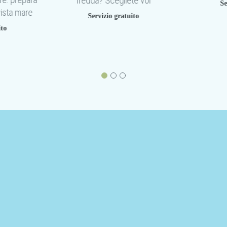
fredda? Scegliete voi
Se
vista mare
Servizio gratuito
ito